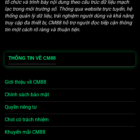
tổ chức và trình bày nội dung theo cấu trúc dữ liệu mạch
lạc trong môi trường số. Thông qua website trực tuyến, hệ
thống quản lý dữ liệu, trải nghiệm người dùng và khả năng
truy cập đa thiết bị, CM88 hỗ trợ người đọc tiếp cận thông
tin một cách rõ ràng và thuận tiện.
THÔNG TIN VỀ CM88
Giới thiệu về CM88
Chính sách bảo mật
Quyền riêng tư
Chơi có trách nhiệm
Khuyến mãi CM88