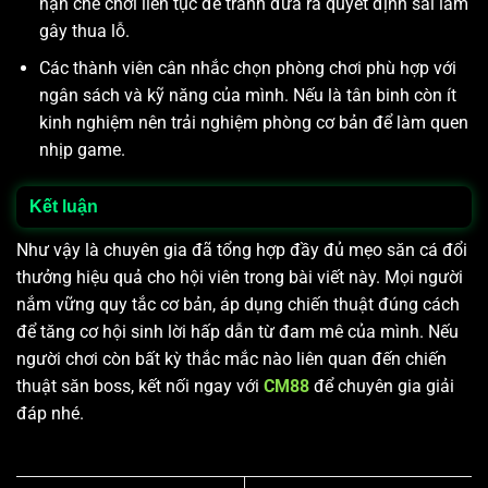
hạn chế chơi liên tục để tránh đưa ra quyết định sai lầm
gây thua lỗ.
Các thành viên cân nhắc chọn phòng chơi phù hợp với
ngân sách và kỹ năng của mình. Nếu là tân binh còn ít
kinh nghiệm nên trải nghiệm phòng cơ bản để làm quen
nhịp game.
Kết luận
Như vậy là chuyên gia đã tổng hợp đầy đủ mẹo săn cá đổi
thưởng hiệu quả cho hội viên trong bài viết này. Mọi người
nắm vững quy tắc cơ bản, áp dụng chiến thuật đúng cách
để tăng cơ hội sinh lời hấp dẫn từ đam mê của mình. Nếu
người chơi còn bất kỳ thắc mắc nào liên quan đến chiến
thuật săn boss, kết nối ngay với
CM88
để chuyên gia giải
đáp nhé.