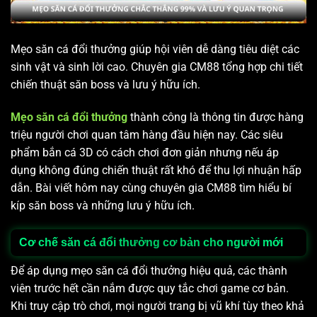
Mẹo săn cá đổi thưởng giúp hội viên dễ dàng tiêu diệt các
sinh vật và sinh lời cao. Chuyên gia CM88 tổng hợp chi tiết
chiến thuật săn boss và lưu ý hữu ích.
Mẹo săn cá đổi thưởng
thành công là thông tin được hàng
triệu người chơi quan tâm hàng đầu hiện nay. Các siêu
phẩm bắn cá 3D có cách chơi đơn giản nhưng nếu áp
dụng không đúng chiến thuật rất khó để thu lợi nhuận hấp
dẫn. Bài viết hôm nay cùng chuyên gia CM88 tìm hiểu bí
kíp săn boss và những lưu ý hữu ích.
Cơ chế săn cá đổi thưởng cơ bản cho người mới
Để áp dụng mẹo săn cá đổi thưởng hiệu quả, các thành
viên trước hết cần nắm được quy tắc chơi game cơ bản.
Khi truy cập trò chơi, mọi người trang bị vũ khí tùy theo khả