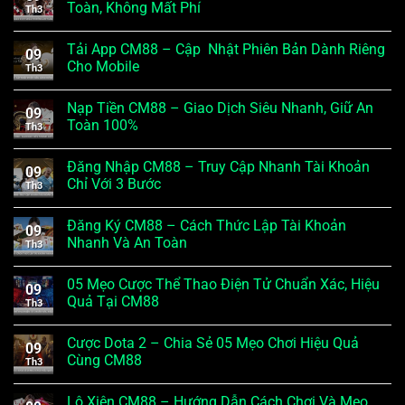
baccarat
Toàn, Không Mất Phí
Th3
cho
Không
người
có
Tải App CM88 – Cập Nhật Phiên Bản Dành Riêng
mới:
bình
09
luận
luật
Cho Mobile
Th3
ở
cơ
Rút
Không
bản,
Tiền
có
Nạp Tiền CM88 – Giao Dịch Siêu Nhanh, Giữ An
CM88
cách
bình
09
–
luận
Toàn 100%
đặt
Th3
Giao
ở
cược
Dịch
Tải
Không
và
Nhận
App
có
Đăng Nhập CM88 – Truy Cập Nhanh Tài Khoản
Thưởng
CM88
bình
09
mẹo
An
–
luận
Chỉ Với 3 Bước
dễ
Th3
Toàn,
Cập
ở
áp
Không
Nhật
Nạp
Không
Mất
Phiên
Tiền
có
dụng
Đăng Ký CM88 – Cách Thức Lập Tài Khoản
Phí
Bản
CM88
bình
09
Dành
–
luận
Nhanh Và An Toàn
Th3
Riêng
Giao
ở
Cho
Dịch
Đăng
Không
Mobile
Siêu
Nhập
có
05 Mẹo Cược Thể Thao Điện Tử Chuẩn Xác, Hiệu
Nhanh,
CM88
bình
09
Giữ
–
luận
Quả Tại CM88
Th3
An
Truy
ở
Toàn
Cập
Đăng
Không
100%
Nhanh
Ký
có
Cược Dota 2 – Chia Sẻ 05 Mẹo Chơi Hiệu Quả
Tài
CM88
bình
09
Khoản
–
luận
Cùng CM88
Th3
Chỉ
Cách
ở
Với
Thức
05
Không
3
Lập
Mẹo
có
Lô Xiên CM88 – Hướng Dẫn Cách Chơi Và Mẹo
Bước
Tài
Cược
bình