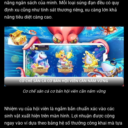
năng ngân sách của mình. Mỗi loại súng đạn đều có quy
định xu cũng như tính sát thương riêng, xu càng lớn khả
năng tiêu diệt càng cao.
Cơ chế săn cá cơ bản hội viên cần nắm vững
Nhiệm vụ của hội viên là ngắm bắn chuẩn xác vào các
sinh vật xuất hiện trên màn hình. Lợi nhuận được cộng
ngay vào ví dựa theo bảng hệ số thưởng công khai mà tựa