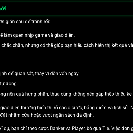
mới
ơn giản sau để tránh rối:
để làm quen nhịp game và giao diện.
 chắc chắn, nhưng có thể giúp bạn hiểu cách hiển thị kết quả và
nh để quan sát, thay vì dồn vốn ngay.
 tự động.
hông nên quá hưng phấn, thua cũng không nên gấp thếp thiếu kế
 giao diện thường hiển thị rõ các ô cược, bảng điểm và lịch sử.
nh đặt nhầm cửa hoặc vượt ngân sách đã định.
 dụ, bạn chỉ theo cược Banker và Player, bỏ qua Tie. Việc đơn 