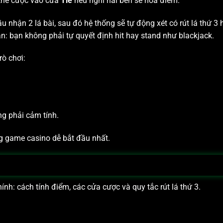
 thể cược vào cửa
Tie
nếu nghĩ hai bên sẽ hòa điểm.
 nhận 2 lá bài, sau đó hệ thống sẽ tự động xét có rút lá thứ 3
ận: bạn không phải tự quyết định hit hay stand như blackjack.
rò chơi:
ng phải cảm tính.
g game casino dễ bắt đầu nhất.
nh: cách tính điểm, các cửa cược và quy tắc rút lá thứ 3.