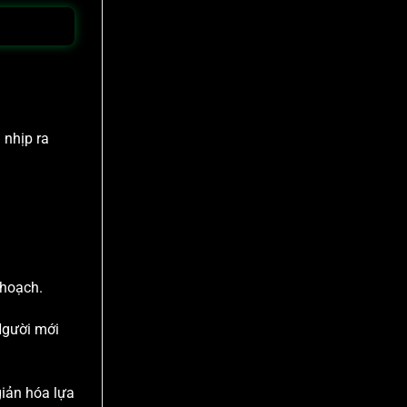
 nhịp ra
 hoạch.
 Người mới
giản hóa lựa